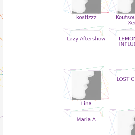
kostizzz
Koutso
Xe
Lazy Aftershow
LEMO
INFLU
LOST C
Lina
Maria A