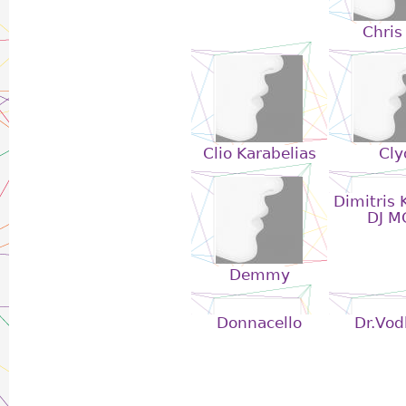
Chris
Clio Karabelias
Cly
Dimitris K
DJ M
Demmy
Donnacello
Dr.Vod