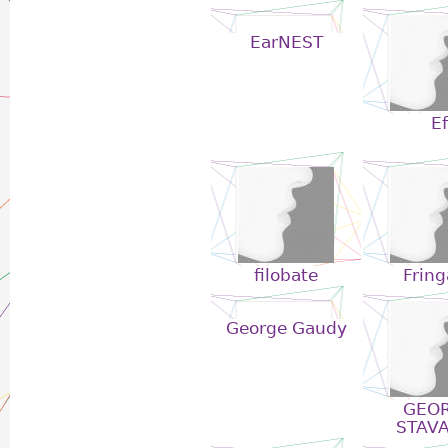
EarNEST
Ef
filobate
Fring
George Gaudy
GEOR
STAVA