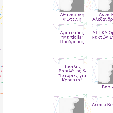
Αθανασακη
Αννα-
Φωτεινη
Αλεξανδρ
Αριστείδης
ΑΤΤΙΚΑ Ο
"Martialis"
Νυκτών Ε
Πρόδρομος
Βασίλης
Βασιλάτος &
"Ιστορίες για
Κρουστά"
Βασι
Δέσπω Βα