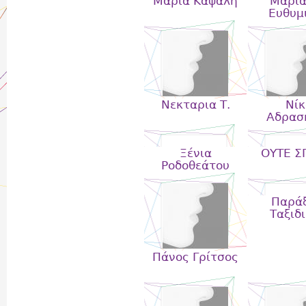
Μαρία Καψάλη
Μαρια
Ευθυμ
Νεκταρια Τ.
Νίκ
Αδρασ
Ξένια
ΟΥΤΕ Σ
Ροδοθεάτου
Παράξ
Ταξιδ
Πάνος Γρίτσος