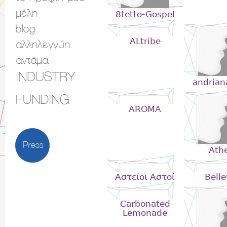
μέλη
8tetto-Gospel
blog
ALtribe
αλληλεγγύη
αντάμα
INDUSTRY
andria
FUNDING
AROMA
Press
Ath
Aστείοι Αστοί
Belle
Carbonated
Lemonade