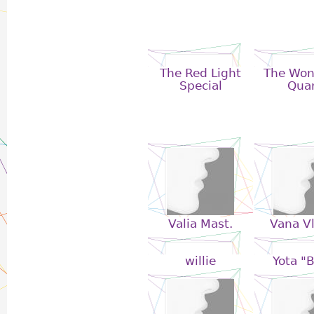
The Red Light
The Wond
Special
Quar
Valia Mast.
Vana V
willie
Yota "