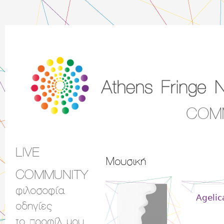
COM
LIVE
Main menu
Μουσική
COMMUNITY
φιλοσοφία
Agelic
οδηγίες
το προφίλ μου