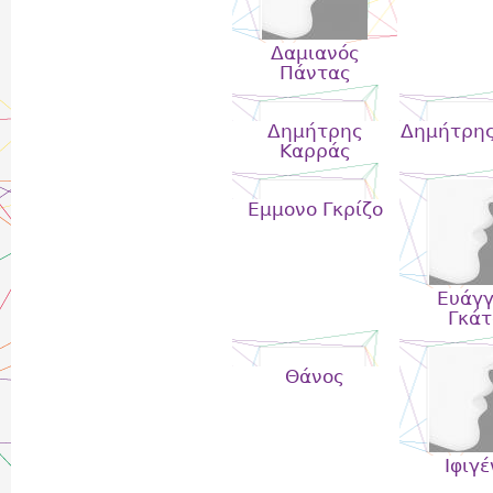
Δαμιανός
Πάντας
Δημήτρης
Δημήτρης
Καρράς
Εμμονο Γκρίζο
Ευάγγ
Γκάτ
Θάνος
Ιφιγέ