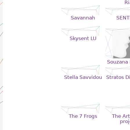
Ri
Savannah
SENT
Skysent LU
Souzana 
Stella Savvidou
Stratos D
The 7 Frogs
The Art
proj