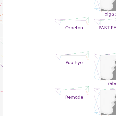
olga 
Orpeton
PAST P
Pop Eye
rab
Remade