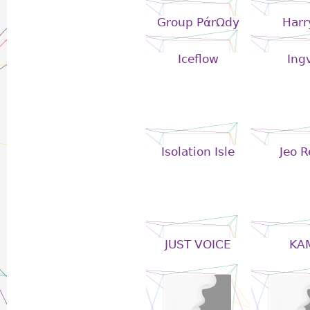
Group PάrΩdy
Harr
Iceflow
Ing
Isolation Isle
Jeo R
JUST VOICE
KA