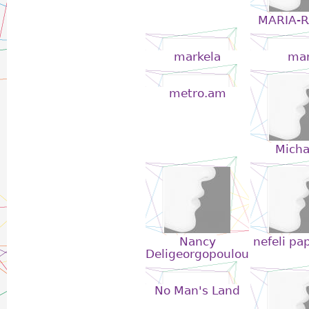
MARIA-R
markela
mar
metro.am
Micha
Nancy
nefeli pa
Deligeorgopoulou
No Man's Land