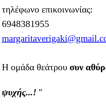
τηλέφωνο επικοινωνίας:
6948381955
margaritaverigaki@gmail.
Η ομάδα θεάτρου
συν αθύ
'
ψυχής...!
''