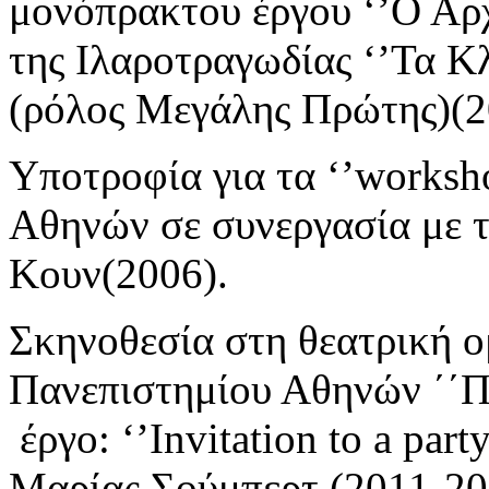
μονόπρακτου έργου ‘’Ο Αρχ
της Ιλαροτραγωδίας ‘’Τα Κ
(ρόλος Μεγάλης Πρώτης)(2
Υποτροφία για τα ‘’worksh
Αθηνών σε συνεργασία με 
Κουν(2006).
Σκηνοθεσία στη θεατρική ο
Πανεπιστημίου Αθηνών ΄΄Π
έργο: ‘’Invitation to a part
Μαρίας Σούμπερτ (2011-20