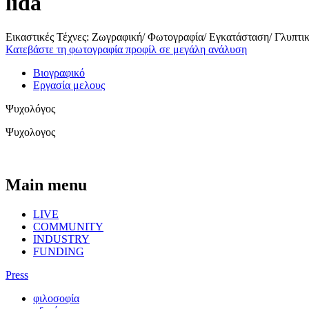
lida
Εικαστικές Τέχνες: Ζωγραφική/ Φωτογραφία/ Εγκατάσταση/ Γλυπτι
Κατεβάστε τη φωτογραφία προφίλ σε μεγάλη ανάλυση
Βιογραφικό
Εργασία μελους
Ψυχολόγος
Ψυχολογος
Main menu
LIVE
COMMUNITY
INDUSTRY
FUNDING
Press
φιλοσοφία