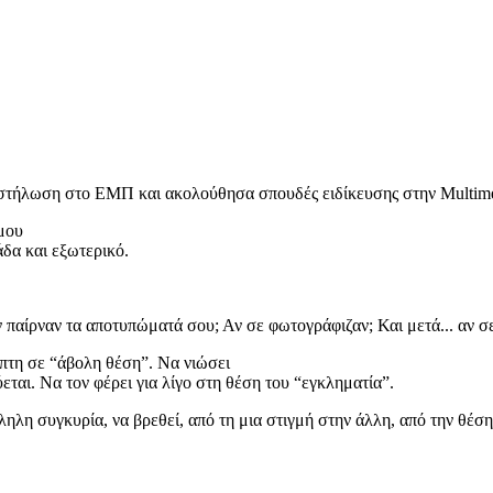
στήλωση στο ΕΜΠ και ακολούθησα σπουδές ειδίκευσης στην Multimed
μου
άδα και εξωτερικό.
αίρναν τα αποτυπώματά σου; Αν σε φωτογράφιζαν; Και μετά... αν σε 
έπτη σε “άβολη θέση”. Να νιώσει
ται. Να τον φέρει για λίγο στη θέση του “εγκληματία”.
λληλη συγκυρία, να βρεθεί, από τη μια στιγμή στην άλλη, από την θέσ