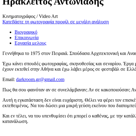
Ηράκλειτος Αντωνιάδης
Κινηματογράφος / Video Art
Κατεβάστε τη φωτογραφία προφίλ σε μεγάλη ανάλυση
Βιογραφικό
Επικοινωνία
Εργασία μελους
Γεννήθηκα το 1975 στον Πειραιά. Σπούδασα Αρχιτεκτονική και Ανα
Έχω κάνει σπουδές φωτογραφίας, σκηνοθεσίας και σεναρίου. Έργα 
έχουν εκτεθεί στην Αθήνα και έχω λάβει μέρος σε φεστιβάλ σε Ελλ
Email:
darkroom.gr@gmail.com
Πως θα σου φαινόταν αν σε συνελάμβαναν; Αν σε κακοποιούσαν; Αν π
Αυτή η εγκατάσταση δεν είναι ευχάριστη. Θέλει να φέρει τον επισκ
εκτεθειμένος. Να του δώσει μια μικρή γεύση εκείνου που διαπομπεύε
Και εν τέλει, να του υπενθυμίσει ότι μπορεί ο καθένας, με την κατά
κατανάλωση.