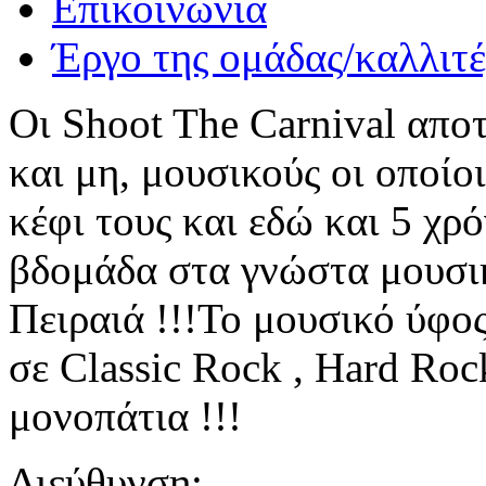
Επικοινωνία
Έργο της ομάδας/καλλιτ
Οι Shoot The Carnival απο
και μη, μουσικούς οι οποίο
κέφι τους και εδώ και 5 χρ
βδομάδα στα γνώστα μουσικ
Πειραιά !!!Το μουσικό ύφος
σε Classic Rock , Hard Roc
μονοπάτια !!!
Διεύθυνση: