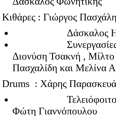
Δάσκαλος Φωνητικής
Κιθάρες : Γιώργος Πασχάλ
Δάσκαλος Ηλεκτρ
Συνεργασίες με Βα
Διονύση Τσ
Πασχαλίδη και Μελίνα 
Drums : Χάρης Παρασκευ
Τελειόφοιτος Dru
Φώτη Γιαννόπουλου