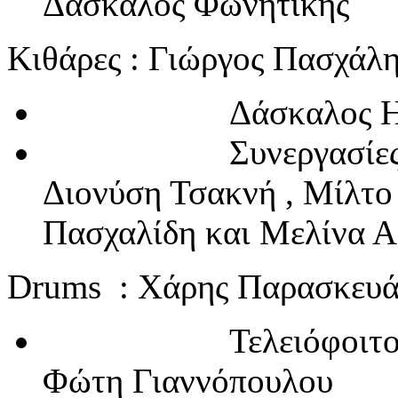
Δάσκαλος Φωνητικής
Κιθάρες : Γιώργος Πασχάλ
Δάσκαλος Ηλεκτρ
Συνεργασίες με Βα
Διονύση Τσ
Πασχαλίδη και Μελίνα 
Drums : Χάρης Παρασκευ
Τελειόφοιτος Dru
Φώτη Γιαννόπουλου