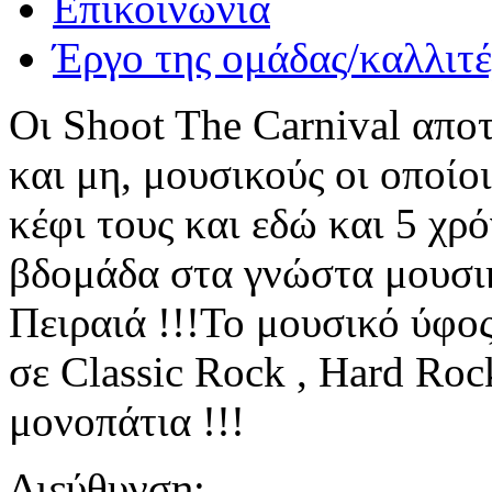
Επικοινωνία
Έργο της ομάδας/καλλιτ
Οι Shoot The Carnival απο
και μη, μουσικούς οι οποίο
κέφι τους και εδώ και 5 χρ
βδομάδα στα γνώστα μουσικ
Πειραιά !!!Το μουσικό ύφος
σε Classic Rock , Hard Roc
μονοπάτια !!!
Διεύθυνση: