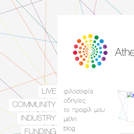
LIVE
φιλοσοφία
Main menu
οδηγίες
COMMUNITY
το προφίλ μου
INDUSTRY
μέλη
blog
FUNDING