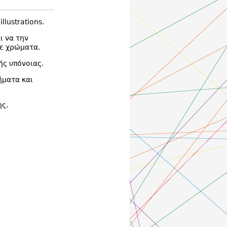
llustrations.
ι να την
με χρώματα.
ής υπόνοιας.
ήματα και
ης.