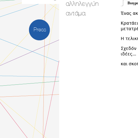
αλληλεγγύη
Βιογρ
αντάμα
Ένας ακ
Κρατάει
μετατρέ
Press
Η τελικ
Σχεδόν 
ιδέες...
και σκο