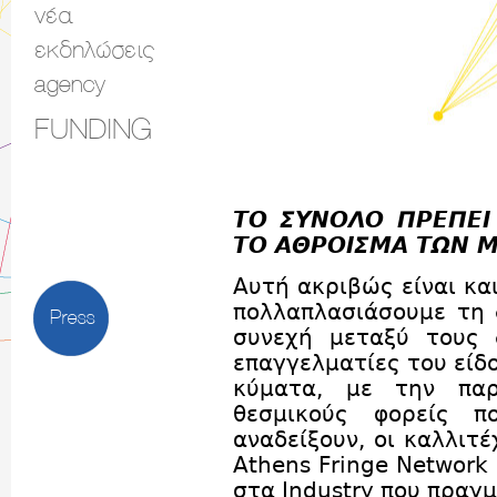
νέα
εκδηλώσεις
agency
FUNDING
ΤΟ ΣΥΝΟΛΟ ΠΡΕΠΕΙ 
ΤΟ ΑΘΡΟΙΣΜΑ ΤΩΝ 
Αυτή ακριβώς είναι και
πολλαπλασιάσουμε τη
Press
συνεχή μεταξύ τους 
επαγγελματίες του είδο
κύματα, με την πα
θεσμικούς φορείς 
αναδείξουν, οι καλλιτέ
Athens Fringe Networ
στα Industry που πραγ