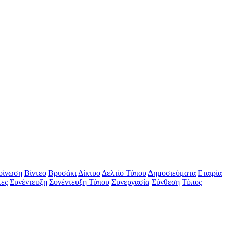
οίνωση
Βίντεο
Βρυσάκι
Δίκτυο
Δελτίο Τύπου
Δημοσιεύματα
Εταιρία
τες
Συνέντευξη
Συνέντευξη Τύπου
Συνεργασία
Σύνθεση
Τύπος