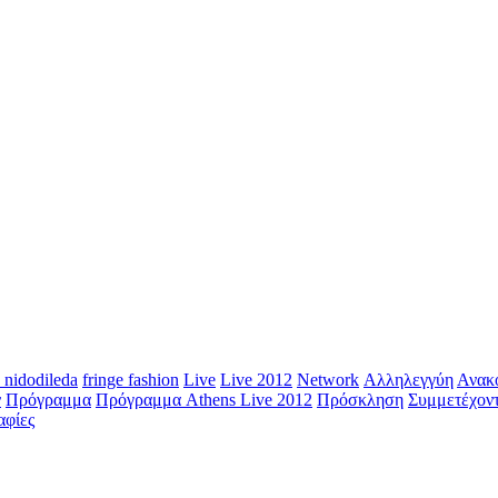
 nidodileda
fringe fashion
Live
Live 2012
Network
Αλληλεγγύη
Ανακ
ν
Πρόγραμμα
Πρόγραμμα Athens Live 2012
Πρόσκληση
Συμμετέχον
αφίες