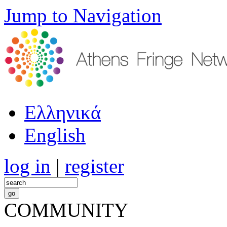
Jump to Navigation
Ελληνικά
English
log in
|
register
COMMUNITY