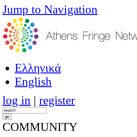
Jump to Navigation
Ελληνικά
English
log in
|
register
COMMUNITY