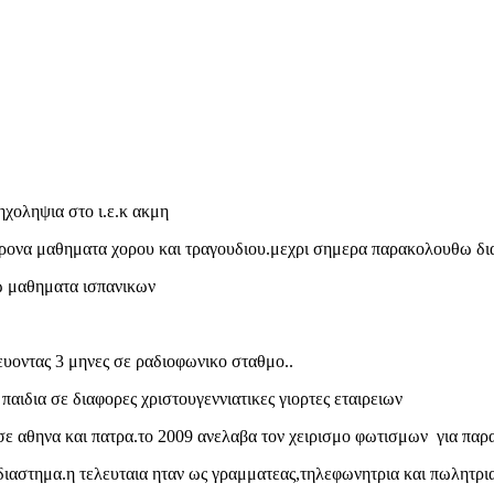
ηχοληψια στο ι.ε.κ ακμη
ρονα μαθηματα χορου και τραγουδιου.μεχρι σημερα παρακολουθω δια
ω μαθηματα ισπανικων
ευοντας 3 μηνες σε ραδιοφωνικο σταθμο..
αιδια σε διαφορες χριστουγεννιατικες γιορτες εταιρειων
 σε αθηνα και πατρα.το 2009 ανελαβα τον χειρισμο φωτισμων για πα
 διαστημα.η τελευταια ηταν ως γραμματεας,τηλεφωνητρια και πωλητρι