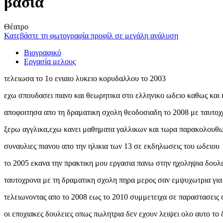
βασια
Θέατρο
Κατεβάστε τη φωτογραφία προφίλ σε μεγάλη ανάλυση
Βιογραφικό
Εργασία μελους
τελειωσα το 1ο ενιαιο λυκειο κορυδαλλου το 2003
εχω σπουδασει πιανο και θεωρητικα στο ελληνικο ωδειο καθως και 
αποφοιτησα απο τη δραματικη σχολη θεοδοσιαδη το 2008 με ταυτοχ
ξερω αγγλικα,εχω κανει μαθηματα γαλλικων και τωρα παρακολουθ
συναυλιες πιανου απο την ηλικια των 13 σε εκδηλωσεις του ωδειου
το 2005 εκανα την πρακτικη μου εργασια πανω στην ηχοληψια δουλ
ταυτοχρονα με τη δραματικη σχολη πηρα μερος σαν εμψυχωτρια για π
τελειωνοντας απο το 2008 εως το 2010 συμμετειχα σε παραστασεις
οι εποχιακες δουλειες οπως πωλητρια δεν εχουν λειψει ολο αυτο το