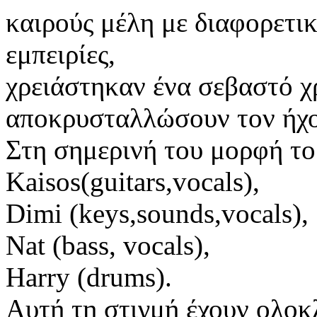
καιρούς μέλη με διαφορετι
εμπειρίες,
χρειάστηκαν ένα σεβαστό χ
αποκρυσταλλώσουν τον ήχο 
Στη σημερινή του μορφή το
Kaisos(guitars,vocals),
Dimi (keys,sounds,vocals),
Nat (bass, vocals),
Harry (drums).
Αυτή τη στιγμή έχουν ολοκ