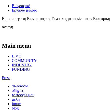
Βιογραφικό
Εργασία μελους
Ειμαι αποφοιτη Βιοχημειας και Γενετικης με master στην Βιοιατρικη
ανεργη
Main menu
LIVE
COMMUNITY
INDUSTRY
FUNDING
Press
φιλοσοφία
οδηγίες
το προφίλ μου
μέλη
forum
blog