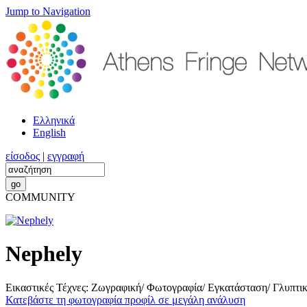
Jump to Navigation
Ελληνικά
English
είσοδος
|
εγγραφή
COMMUNITY
Nephely
Εικαστικές Τέχνες: Ζωγραφική/ Φωτογραφία/ Εγκατάσταση/ Γλυπτι
Κατεβάστε τη φωτογραφία προφίλ σε μεγάλη ανάλυση