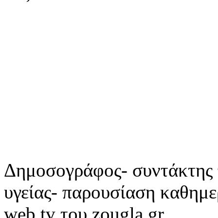
Δημοσογράφος- συντάκτης 
υγείας- παρουσίαση καθημε
web tv του zougla.gr