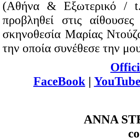
(Αθήνα & Εξωτερικό / t.
προβληθεί στις αίθουσες
σκηνοθεσία Μαρίας Ντούζα
την οποία συνέθεσε την μο
Offic
FaceBook
|
YouTub
ANNA S
c