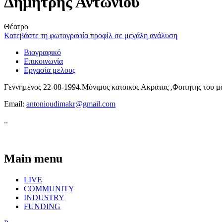
Δημητρης Αντωνιου
Θέατρο
Κατεβάστε τη φωτογραφία προφίλ σε μεγάλη ανάλυση
Βιογραφικό
Επικοινωνία
Εργασία μελους
Γεννημενος 22-08-1994.Μόνιμος κατοικος Ακρατας ,Φοιτητης του μ
Email:
antonioudimakr@gmail.com
..
Main menu
LIVE
COMMUNITY
INDUSTRY
FUNDING