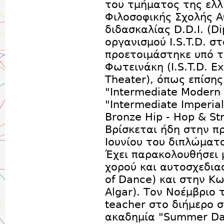
του τμήματος της ελλ
Φιλοσοφικής Σχολής 
διδασκαλίας D.D.I. (Di
οργανισμού I.S.T.D. σ
προετοιμάστηκε υπό τ
Φωτεινάκη (I.S.T.D. E
Theater), όπως επίση
"Intermediate Modern 
"Intermediate Imperial
Bronze Hip - Hop & St
Βρίσκεται ήδη στην πρ
Ιουνίου του διπλώματο
Έχει παρακολουθήσει 
χορού και αυτοσχεδια
of Dance) και στην Κ
Algar). Τον Νοέμβριο 
teacher στο διήμερο 
ακαδημία "Summer Dan