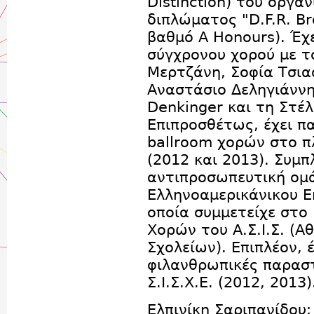
Distinction) του οργαν
διπλώματος "D.F.R. Br
βαθμό A Honours). Έχ
σύγχρονου χορού με τ
Μερτζάνη, Σοφία Τσια
Αναστάσιο Δεληγιάννη 
Denkinger και τη Στέ
Επιπροσθέτως, έχει π
ballroom χορών στο π
(2012 και 2013). Συμ
αντιπροσωπευτική ομ
Ελληνοαμερικάνικου Ε
οποία συμμετείχε στ
Χορών του Α.Σ.Ι.Σ. (Α
Σχολείων). Επιπλέον, 
φιλανθρωπικές παραστ
Σ.Ι.Σ.Χ.Ε. (2012, 2013)
Ελπινίκη Σαριπανίδου: