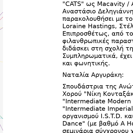
"CATS" ως Macavity /
Αναστάσιο Δεληγιάννη.
παρακολουθήσει με το
Loraine Hastings, Στ
Επιπροσθέτως, από το
φιλανθρωπικές παραστά
διδάσκει στη σχολή τ
Συμπληρωματικά, έχε
και φωνητικής.
Ναταλία Αργυράκη:
Σπουδάστρια της Ανώ
Χορού "Νίκη Κονταξά
"Intermediate Modern 
"Intermediate Imperial
οργανισμού I.S.T.D. κα
Dance" (με βαθμό A H
σεμινάρια σύγχρονου 