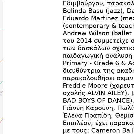
Εδιμβούργου, παρακο
Belinda Basu (jazz), D
Eduardo Martinez (mex
(contemporary & teache
Andrew Wilson (ballet
του 2014 συμμετείχε σ
των δασκάλων σχετικά
παιδαγωγική ανάλυση
Primary - Grade 6 & A
διευθύντρια της ακαδη
παρακολουθήσει σεμιν
Freddie Moore (χορευ
σχολής ALVIN AILEY),
BAD BOYS OF DANCE), 
Γιάννη Καρούνη, Πωλί
Έλενα Πραπίδη, Θεμισ
Επιπλέον, έχει παρακ
με τους: Cameron Bal