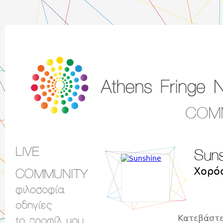
COM
LIVE
Suns
Main menu
Χορός
COMMUNITY
φιλοσοφία
οδηγίες
Κατεβάστε
το προφίλ μου