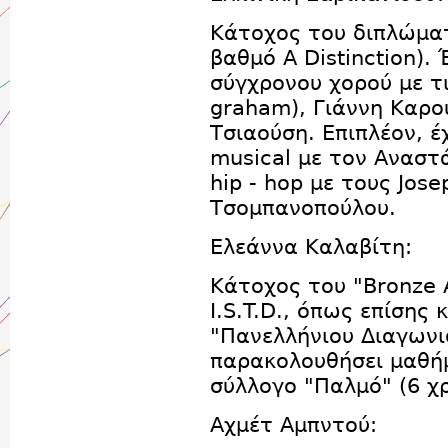
Κάτοχος του διπλώματ
βαθμό Α Distinction).
σύγχρονου χορού με τ
graham), Γιάννη Καρο
Τσιαούση. Επιπλέον, έ
musical με τον Αναστ
hip - hop με τους Jos
Τσομπανοπούλου.
Ελεάννα Καλαβίτη:
Κάτοχος του "Bronze 
I.S.T.D., όπως επίσης
"Πανελλήνιου Διαγωνισ
παρακολουθήσει μαθή
σύλλογο "Παλμό" (6 χρ
Αχμέτ Αμπντού: