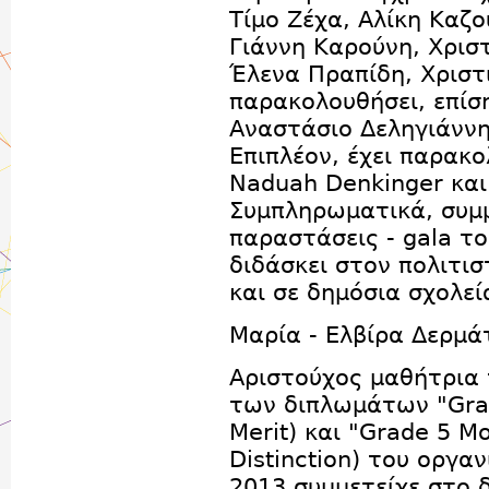
Τίμο Ζέχα, Αλίκη Καζ
Γιάννη Καρούνη, Χρισ
Έλενα Πραπίδη, Χριστ
παρακολουθήσει, επίση
Αναστάσιο Δεληγιάννη
Επιπλέον, έχει παρακο
Naduah Denkinger και
Συμπληρωματικά, συμμ
παραστάσεις - gala το
διδάσκει στον πολιτι
και σε δημόσια σχολεί
Μαρία - Ελβίρα Δερμά
Αριστούχος μαθήτρια 
των διπλωμάτων "Grade
Merit) και "Grade 5 M
Distinction) του οργαν
2013 συμμετείχε στο 