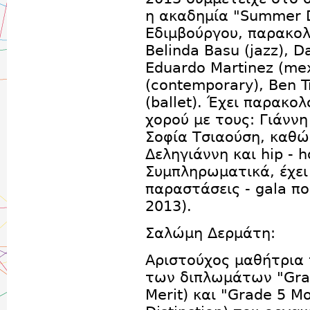
η ακαδημία "Summer D
Εδιμβούργου, παρακο
Belinda Basu (jazz), D
Eduardo Martinez (mex
(contemporary), Ben Tr
(ballet). Έχει παρακο
χορού με τους: Γιάνν
Σοφία Τσιαούση, καθώ
Δεληγιάννη και hip - 
Συμπληρωματικά, έχει
παραστάσεις - gala που
2013).
Σαλώμη Δερμάτη:
Αριστούχος μαθήτρια 
των διπλωμάτων "Grade
Merit) και "Grade 5 M