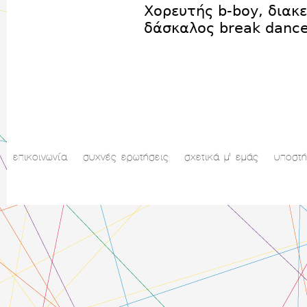
Χορευτής b-boy, διακε
δάσκαλος break dance
επικοινωνία
συχνές ερωτήσεις
σχετικά μ' εμάς
υποστή