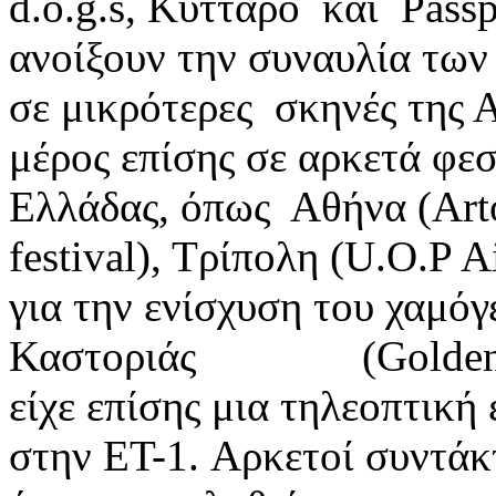
d.o.g.s, Κυτταρο και Passp
ανοίξουν την συναυλία των 
σε μικρότερες σκηνές της 
μέρος επίσης σε αρκετά φεσ
Ελλάδας, όπως Αθήνα (Αrtog
festival), Τρίπολη (U.O.P A
για την ενίσχυση του χαμό
Καστοριάς (Goldenapple
είχε επίσης μια τηλεοπτικ
στην ΕΤ-1. Aρκετοί συντάκτ