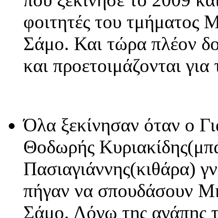
φοιτητές του τμήματος 
Σάμο. Και τώρα πλέον δο
και προετοιμάζονται για 
Όλα ξεκίνησαν όταν ο Γ
Θοδωρής Κυριακίδης(μπά
Πασιαγιάννης(κιθάρα) γ
πήγαν να σπουδάσουν Μ
Σάμο. Λόγω της αγάπης τ