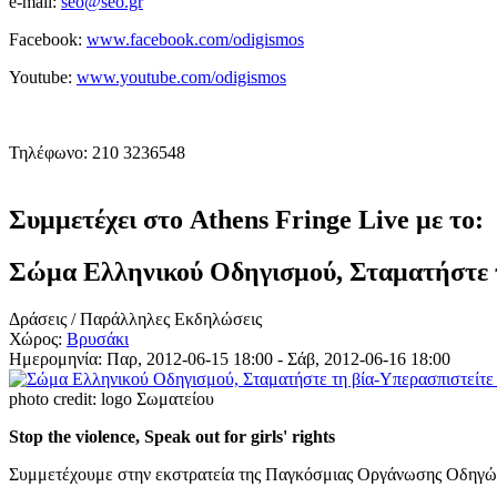
e-mail:
seo@seo.gr
Facebook:
www.facebook.com/odigismos
Youtube:
www.youtube.com/odigismos
Τηλέφωνο: 210 3236548
Συμμετέχει στο Athens Fringe Live με το:
Σώμα Ελληνικού Οδηγισμού, Σταματήστε τ
Δράσεις / Παράλληλες Εκδηλώσεις
Χώρος:
Βρυσάκι
Ημερομηνία:
Παρ, 2012-06-15 18:00
-
Σάβ, 2012-06-16 18:00
photo credit: logo Σωματείου
Stop the violence, Speak out for girls' rights
Συμμετέχουμε στην εκστρατεία της Παγκόσμιας Οργάνωσης Οδηγών