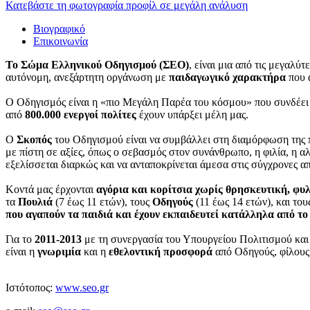
Κατεβάστε τη φωτογραφία προφίλ σε μεγάλη ανάλυση
Βιογραφικό
Επικοινωνία
Το Σώμα Ελληνικού Οδηγισμού (ΣΕΟ)
, είναι μια από τις μεγαλ
αυτόνομη, ανεξάρτητη οργάνωση με
παιδαγωγικό χαρακτήρα
που 
Ο Οδηγισμός είναι η «πιο Μεγάλη Παρέα του κόσμου» που συνδέε
από
800.000 ενεργοί πολίτες
έχουν υπάρξει μέλη μας.
Ο
Σκοπός
του Οδηγισμού είναι να συμβάλλει στη διαμόρφωση της π
με πίστη σε αξίες, όπως ο σεβασμός στον συνάνθρωπο, η φιλία, η α
εξελίσσεται διαρκώς και να ανταποκρίνεται άμεσα στις σύγχρονες α
Κοντά μας έρχονται
αγόρια και κορίτσια χωρίς θρησκευτική, φυ
τα
Πουλιά
(7 έως 11 ετών), τους
Οδηγούς
(11 έως 14 ετών), και το
που αγαπούν τα παιδιά και έχουν εκπαιδευτεί κατάλληλα από
Για το
2011-2013
με τη συνεργασία του Υπουργείου Πολιτισμού κα
είναι η
γνωριμία
και η
εθελοντική προσφορά
από Οδηγούς, φίλους
Ιστότοπος:
www.seo.gr