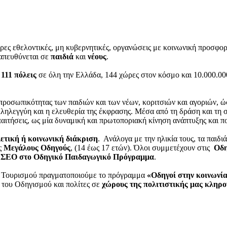
ύτερες εθελοντικές, μη κυβερνητικές, οργανώσεις με κοινωνική προσφο
απευθύνεται σε
παιδιά
και
νέους
.
ι
111 πόλεις
σε όλη την Ελλάδα, 144 χώρες στον κόσμο και 10.000.000
ροσωπικότητας των παιδιών και των νέων, κοριτσιών και αγοριών, ώσ
λληλεγγύη και η ελευθερία της έκφρασης. Μέσα από τη δράση και τη 
παιτήσεις, ως μία δυναμική και πρωτοποριακή κίνηση ανάπτυξης και π
λετική ή κοινωνική διάκριση
. Ανάλογα με την ηλικία τους, τα παιδι
υς
Μεγάλους Οδηγούς
, (14 έως 17 ετών). Όλοι συμμετέχουν στις
Οδη
 το ΣΕΟ στο Οδηγικό Παιδαγωγικό Πρόγραμμα
.
ι Τουρισμού πραγματοποιούμε το πρόγραμμα
«Οδηγοί στην κοινωνία
 του Οδηγισμού και πολίτες σε
χώρους της πολιτιστικής μας κληρο