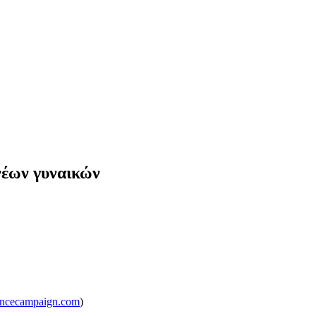
νέων γυναικών
encecampaign.com
)