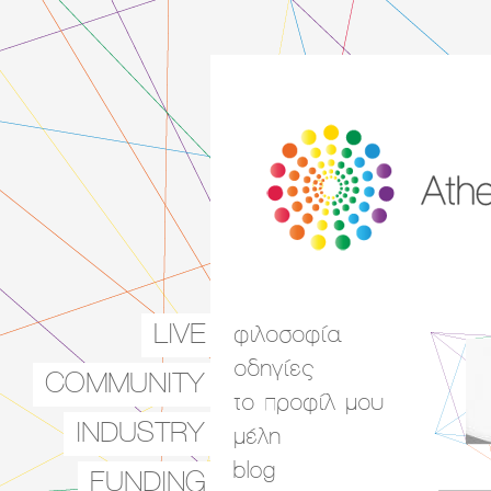
LIVE
φιλοσοφία
Main menu
οδηγίες
COMMUNITY
το προφίλ μου
INDUSTRY
μέλη
blog
FUNDING