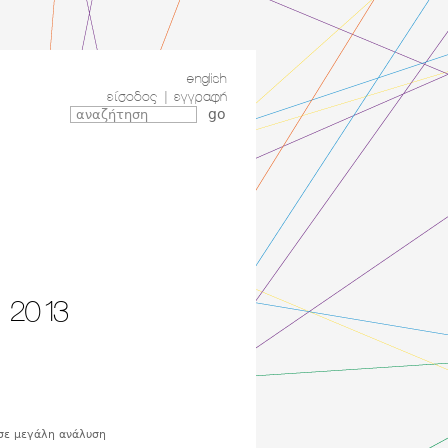
english
είσοδος
|
εγγραφή
r 2013
σε μεγάλη ανάλυση