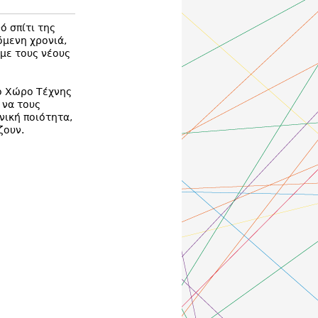
ό σπίτι της
όμενη χρονιά,
με τους νέους
το Χώρο Τέχνης
 να τους
νική ποιότητα,
ζουν.