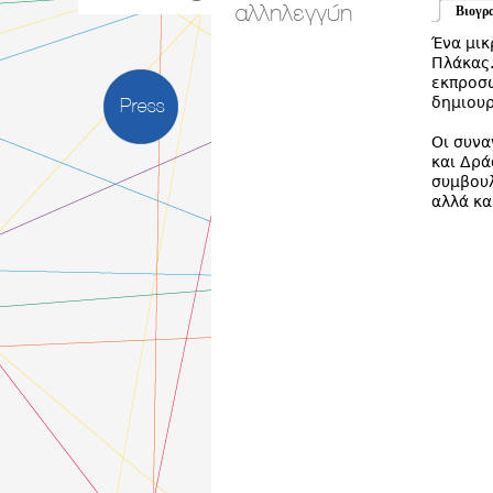
αλληλεγγύη
Βιογρ
Ένα μικ
Πλάκας.
εκπροσώ
δημιουρ
Press
Οι συνα
και Δρά
συμβουλ
αλλά κα