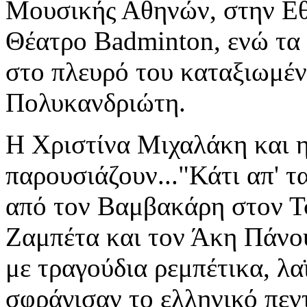
Μ
ουσικής Αθηνών
,
στην
Εθ
Θέ
ατρο
Badminton
,
ενώ
τα
στο πλευρ
ό
του
καταξιωμέ
Πολυκανδριώτη
.
Η Χριστίνα Μιχαλάκη και η
παρουσιάζουν..."
Κάτι απ' τ
απ
ό
τον
Βαμβακάρη
στον
Τ
Ζαμπέτα
και τον
Ά
κη
Πά
νο
με τραγούδια ρεμπέτικα, λα
σφράγισαν το ελληνικό πεν