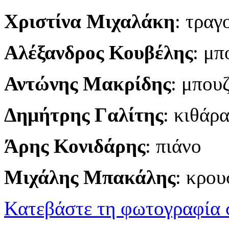
Χριστίνα Μιχαλάκη
: τραγ
Αλέξανδρος
Κουβέλης
: μπ
Αντώνης
Μακρίδης
: μπου
Δημήτρης
Γαλίτης
: κιθάρ
Ά
ρης
Κονιδάρης
: πιάνο
Μιχάλης
Μπακάλης
:
κρου
Κατεβάστε τη φωτογραφία 