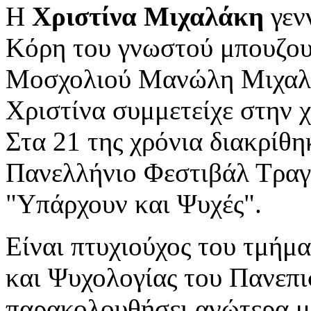
Η
Χριστίνα
Μιχαλάκη
γεν
Κό
ρη του γνωστο
ύ μπουζο
Μ
οσχολιο
ύ
Μανώλη
Μιχαλ
Χριστίνα
συμμετείχε
στην
Σ
τα 21
της χρόνια
διακρίθη
Πανελλήνιο
Φεστιβάλ
Τ
ραγ
"
Υπάρχουν
και
Ψυχές".
Είναι πτυχιούχος του τμήμ
και Ψυχολογίας του Πανεπι
παρακολουθήσει ανώτερα μ