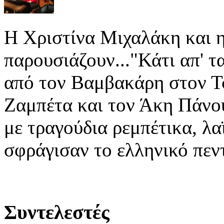
Η Χριστίνα Μιχαλάκη και η
παρουσιάζουν..."
Κάτι απ' τ
απ
ό
τον
Βαμβακάρη
στον
Τ
Ζαμπέτα
και τον
Ά
κη
Πά
νο
με τραγούδια ρεμπέτικα, λα
σφράγισαν το ελληνικό πεν
Συντελεστές