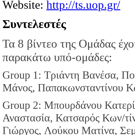
Website:
http://ts.uop.gr/
Συντελεστές
Τα 8 βίντεο της Ομάδας έχο
παρακάτω υπό-ομάδες:
Group 1:
Τριάντη Βανέσα,
Πο
Μάνος,
Παπακωνσταντίνου Κ
Group 2:
Μπουρδάνου Κατερί
Αναστασία,
Κατσαρός Κων/τί
Γιώργος,
Λούκου Ματίνα,
Σεμ