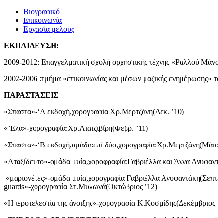
Βιογραφικό
Επικοινωνία
Εργασία μελους
ΕΚΠΑΙΔΕΥΣΗ:
2009-2012: Επαγγελματική σχολή ορχηστικής τέχνης «Ραλλού Μάν
2002-2006 :τμήμα «επικοινωνίας και μέσων μαζικής ενημέρωσης» 
ΠΑΡΑΣΤΑΣΕΙΣ
«Σπάστα»-‘Α εκδοχή,χορογραφία:Χρ.Μερτζάνη(Δεκ. ’10)
«’Ελα»-χορογραφία:Χρ.Λιατζιβίρη(Φεβρ. ’11)
«Σπάστα»-‘Β εκδοχή,ομάδα:επί δύο,χορογραφία:Χρ.Μερτζάνη(Μάιος
«Αταξίδευτο»-ομάδα μυία,χοροφραφία:Γαβριέλλα και Άννα Ανυφαντά
«μαριονέτες»-ομάδα μυία,χορογραφία Γαβριέλλα Ανυφαντάκη(Σεπτέ
guards»-χορογραφία Στ.Μυλωνά(Οκτώβριος ’12)
«Η ιεροτελεστία της άνοιξης»-χορογραφία Κ.Κοσμίδης(Δεκέμβριος 