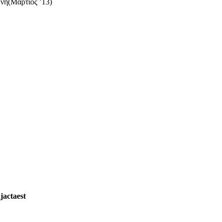
η(Μάρτιος ’13)
jactaest