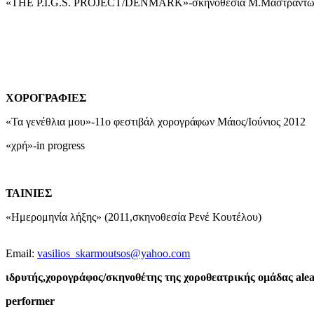
«THE P.I.G.S. PROJECT/DENMARK»-σκηνοθεσία Μ.Μαστραντών
ΧΟΡΟΓΡΑΦΙΕΣ
«Τα γενέθλια μου»-11ο φεστιβάλ χορογράφων Μάιος/Ιούνιος 2012
«χρή»-in progress
ΤΑΙΝΙΕΣ
«Ημερομηνία λήξης» (2011,σκηνοθεσία Ρενέ Κουτέλου)
Email:
vasilios_skarmoutsos@yahoo.com
ιδρυτής,χορογράφος/σκηνοθέτης της χοροθεατρικής ομάδας alea
performer