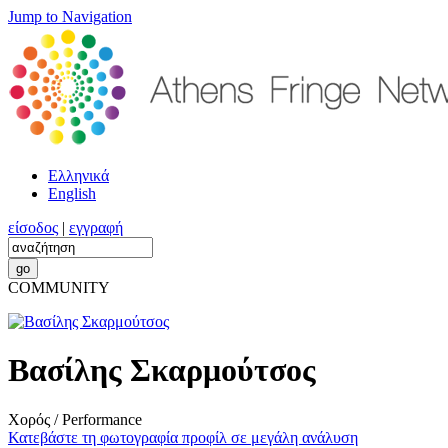
Jump to Navigation
Ελληνικά
English
είσοδος
|
εγγραφή
COMMUNITY
Βασίλης Σκαρμούτσος
Χορός / Performance
Κατεβάστε τη φωτογραφία προφίλ σε μεγάλη ανάλυση