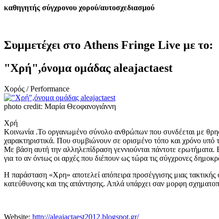
καθηγητής σύγχρονου χορού/αυτοσχεδιασμού
Συμμετέχει στο Athens Fringe Live με το:
"Χρή",όνομα ομάδας aleajactaest
Χορός / Performance
photo credit: Μαρία Θεοφανογιάννη
Χρή
Κοινωνία .Το οργανωμένο σύνολο ανθρώπων που συνδέεται με θρησκ
χαρακτηριστικά. Που συμβιώνουν σε ορισμένο τόπο και χρόνο υπό τ
Με βάση αυτή την αλληλεπίδραση γεννιούνται πάντοτε ερωτήματα. Ερ
για το αν όντως οι αρχές που διέπουν ως τώρα τις σύγχρονες δημοκρ
Η παράσταση «Χρη» αποτελεί απόπειρα προσέγγισης μιας τακτικής 
κατεύθυνσης και της απάντησης. Απλά υπάρχει σαν μορφη σχηματο
Website:
http://aleajactaest2012.blogspot.gr/