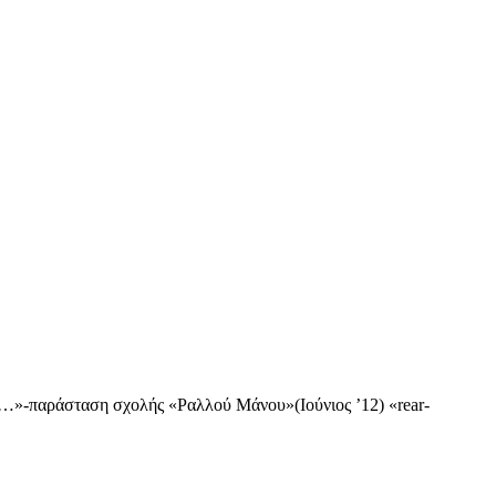
ν…»-παράσταση σχολής «Ραλλού Μάνου»(Ιούνιος ’12) «rear-