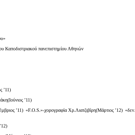
ου»
του Καποδιστριακού πανεπιστημίου Αθηνών
 ’11)
κη(Ιούνιος ’11)
μβριος ’11) «F.O.S.»-χορογραφία Χρ.Λιατζιβίρη(Μάρτιος ’12) «δε
’12)