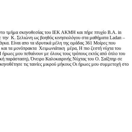
στο τμήμα σκηνοθεσίας του ΙΕΚ ΑΚΜΗ και πήρε πτυχίο B.A. in
 με την Κ. Σελιώνη ως βοηθός κινησιολόγου στα μαθήματα Ladan –
κα. Είναι απο τα ιδρυτικά μέλη της ομάδας 361 Μοίρες που
η και τα μονόπρακτα Χειμωνιάτικη μέρα, Η πιο ζεστή νύχτα του
Η ήρωες μου πεθαίνουν με όλους τους τρόπους εκτός από όπλο του
ή παράσταση), Όνειρο Καλοκαιρινής Νύχτας του Ο. Σαίξπηρ σε
ηνοθέτησε τις ταινίες μικρού μήκους Οι ήρωες μου συμμετοχή στο