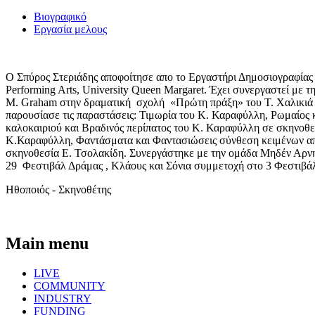
Βιογραφικό
Εργασία μελους
Ο Σπύρος Στεριάδης αποφοίτησε απο το Εργαστήρι Δημοσιογραφίας
Performing Arts, University Queen Margaret. Έχει συνεργαστεί με
M. Graham στην δραματική σχολή «Πρώτη πράξη» του Τ. Χαλικιά κα
παρουσίασε τις παραστάσεις: Τιμωρία του Κ. Καραφύλλη, Ρωμαίος κ
καλοκαιριού και Βραδινός περίπατος του Κ. Καραφύλλη σε σκηνοθεσ
Κ.Καραφύλλη, Φαντάσματα και Φαντασιώσεις σύνθεση κειμένων απ
σκηνοθεσία Ε. Τσολακίδη. Συνεργάστηκε με την ομάδα Μηδέν Αρνη
29 Φεστιβάλ Δράμας , Κλάους και Σόνια συμμετοχή στο 3 Φεστιβάλ
Ηθοποιός - Σκηνοθέτης
Main menu
LIVE
COMMUNITY
INDUSTRY
FUNDING