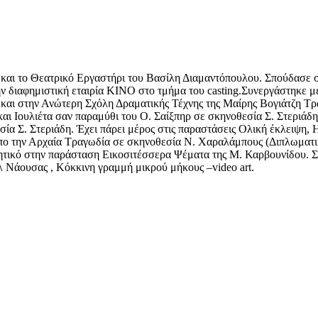
 και το Θεατρικό Εργαστήρι του Βασίλη Διαμαντόπουλου. Σπούδασε 
 την διαφημιστική εταιρία ΚΙΝΟ στο τμήμα του casting.Συνεργάστηκε
ι στην Ανώτερη Σχόλη Δραματικής Τέχνης της Μαίρης Βογιάτζη Τράγ
αι Ιουλιέτα σαν παραμύθι του Ο. Σαίξπηρ σε σκηνοθεσία Σ. Στεριάδ
ία Σ. Στεριάδη. Έχει πάρει μέρος στις παραστάσεις Ολική έκλειψη, 
ο την Αρχαία Τραγωδία σε σκηνοθεσία Ν. Χαραλάμπους (Διπλωματικ
τικό στην παράσταση Εικοσιτέσσερα Ψέματα της Μ. Καρβουνίδου. Σκ
 Νάουσας , Κόκκινη γραμμή μικρού μήκους –video art.