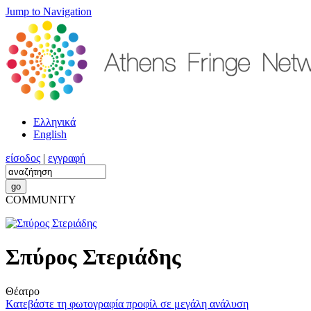
Jump to Navigation
Ελληνικά
English
είσοδος
|
εγγραφή
COMMUNITY
Σπύρος Στεριάδης
Θέατρο
Κατεβάστε τη φωτογραφία προφίλ σε μεγάλη ανάλυση