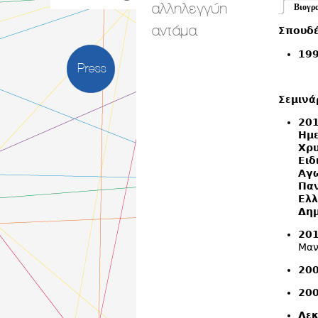
αλληλεγγύη
Βιογρ
αντάμα
Σπουδέ
19
Press
Σεμινά
201
Η
μ
Χρυ
Ειδ
Αγω
Παν
Ελ
Δημ
201
Μαν
200
200
Δεκ