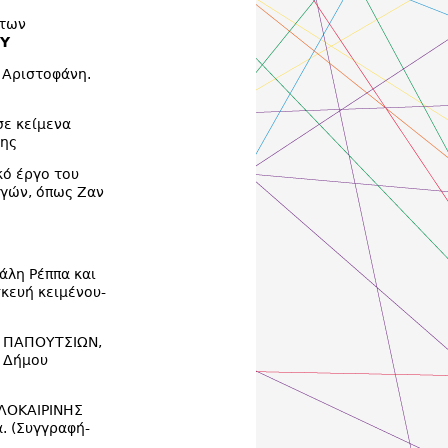
 των
ΟΥ
 Αριστοφάνη.
σε κείμενα
λης
κό έργο του
γών, όπως Ζαν
άλη Ρέππα και
κευή κειμένου-
Ν ΠΑΠΟΥΤΣΙΩΝ,
α Δήμου
ΑΛΟΚΑΙΡΙΝΗΣ
. (Συγγραφή-