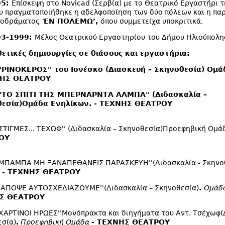
95:
Επίσκεψη στο Novicad (Σερβία) με το Θεατρικό Εργαστήρι τ
υ πραγματοποιήθηκε η αδελφοποίηση των δύο πόλεων και η πα
οδράματος
‘
ΕΝ ΠΟΛΕΜΩ’,
όπου συμμετείχα υποκριτικά.
93-1999:
Μέλος Θεατρικού Εργαστηρίου του Δήμου Ηλιούπολη
ετικές δημιουργίες σε θιάσους και εργαστήρια:
''ΡΙΝΟΚΕΡΟΣ'' του Ιονέσκο (Διασκευή – Σκηνοθεσία) Ομ
ΝΗΣ ΘΕΑΤΡΟΥ
''ΤΟ ΣΠΙΤΙ ΤΗΣ ΜΠΕΡΝΑΡΝΤΑ ΑΛΜΠΑ'' (Διδασκαλία –
εσία)Ομάδα Ενηλίκων. - ΤΕΧΝΗΣ ΘΕΑΤΡΟΥ
'ΣΤΙΓΜΕΣ... ΤΕΧΩΦ'' (Διδασκαλία – Σκηνοθεσία)Προεφηβική Ομά
ΟΥ
''ΜΠΑΜΠΑ ΜΗ ΞΑΝΑΠΕΘΑΝΕΙΣ ΠΑΡΑΣΚΕΥΗ''(Διδασκαλία - Σκηνο
ν
- ΤΕΧΝΗΣ ΘΕΑΤΡΟΥ
' ΑΠΟΨΕ ΑΥΤΟΣΧΕΔΙΑΖΟΥΜΕ''(Διδασκαλία – Σκηνοθεσία)
.
Ομάδ
Σ ΘΕΑΤΡΟΥ
'ΧΑΡΤΙΝΟΙ ΗΡΩΕΣ''Μονόπρακτα και διηγήματα του Αντ. Τσέχωφ(
σία)
.
Προεφηβική Ομάδα
- ΤΕΧΝΗΣ ΘΕΑΤΡΟΥ