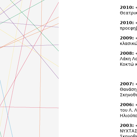
2010: 
Θεατρι
2010:
προεφη
2009:
κλασικώ
2008: «
Λάκη Λ
Κοκτώ κ
2007:
Θανάση
Σκηνοθε
2006:
του Λ. 
Ηλιούπ
2003:
ΝΥΧΤΑΣ»
Σκηνοθε