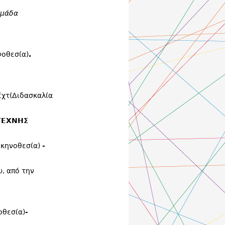
μάδα
νοθεσία)
.
έχτ(Διδασκαλία
ΤΕΧΝΗΣ
Σκηνοθεσία)
-
υ, από την
οθεσία)
-