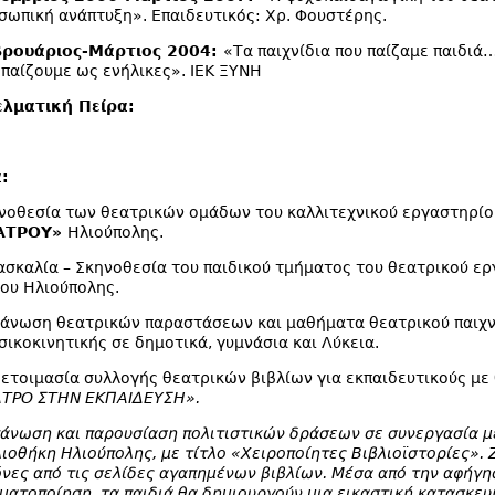
σωπική ανάπτυξη». Επαιδευτικός: Χρ. Φουστέρης.
ρουάριος-Μάρτιος 2004:
«Τα παιχνίδια που παίζαμε παιδιά…
 παίζουμε ως ενήλικες».
IEK
ΞΥΝΗ
λματική Πείρα:
:
νοθεσία των θεατρικών ομάδων του καλλιτεχνικού εργαστηρίο
ΑΤΡΟΥ
»
Ηλιούπολης.
ασκαλία – Σκηνοθεσία του παιδικού τμήματος του θεατρικού ε
ου Ηλιούπολης.
άνωση θεατρικών παραστάσεων και μαθήματα θεατρικού παιχνι
σικοκινητικής σε δημοτικά, γυμνάσια και Λύκεια.
ετοιμασία συλλογής θεατρικών βιβλίων για εκπαιδευτικούς με
ΤΡΟ ΣΤΗΝ ΕΚΠΑΙΔΕΥΣΗ».
άνωση και παρουσίαση πολιτιστικών δράσεων σε συνεργασία μ
λιοθήκη Ηλιούπολης, με τίτλο
«Χειροποίητες Βιβλιοϊστορίες».
όνες από τις σελίδες αγαπημένων βιβλίων.
Μέσα από την αφήγη
ματοποίηση, τα παιδιά θα δημιουργούν μια εικαστική κατασκευ