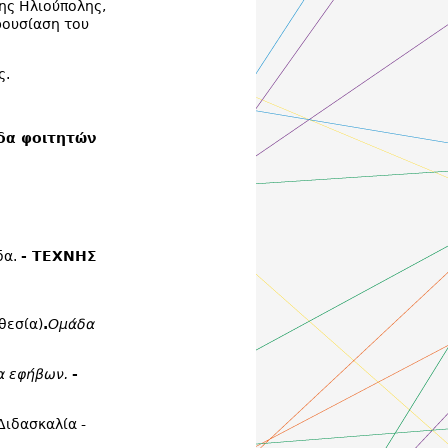
ης Ηλιούπολης,
ρουσίαση του
ς.
άδα φοιτητών
δα.
- ΤΕΧΝΗΣ
θεσία)
.
Ομάδα
α εφήβων.
-
Διδασκαλία -