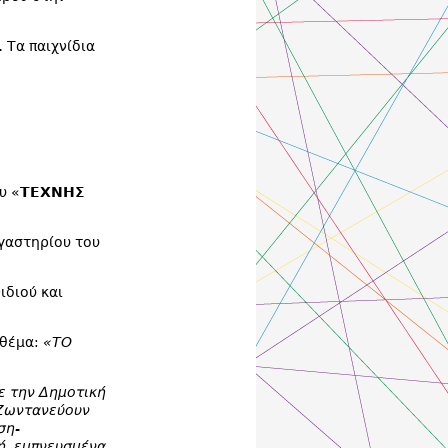
 Τα παιχνίδια
υ «
ΤΕΧΝΗΣ
ργαστηρίου του
διού και
 θέμα:
«ΤΟ
ε την Δημοτική
Ζ
ωντανεύουν
ση-
ή, εμπνευσμένα