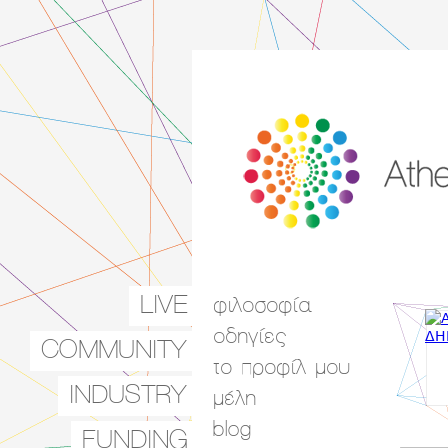
LIVE
φιλοσοφία
Main menu
οδηγίες
COMMUNITY
το προφίλ μου
INDUSTRY
μέλη
blog
FUNDING