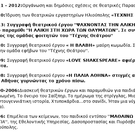
1 - 2012:
Οργάνωση και δημόσιες σχέσεις σε θεατρικές Παρα
0:
Ίδρυση των θεατρικών εργαστηρίων Ηλιούπολης
«ΤΕΧΝΗΣ
3: Συγγραφή θεατρικού έργου ''ΨΑΧΝΟΝΤΑΣ ΤΗΝ ΑΛΙΚΗ
 παραμύθι ''Η ΑΛΙΚΗ ΣΤΗ ΧΩΡΑ ΤΩΝ ΘΑΥΜΑΤΩΝ''. Σε συ
ος της ομάδας φοιτητών του ''Τέχνης Θεάτρου''
10:
Συγγραφή θεατρικού έργου
« Η ΒΛΑΒΗ»
μαύρη κωμωδία.
Σ
την ομάδα εφήβων του ''Τέχνης Θεάτρου''.
09:
Συγγραφή θεατρικού έργου
«LOVE SHAKESPEARE» αφιέ
τα.
08:
Συγγραφή θεατρικού έργου
«Η ΠΑΛΙΑ ΑΘΗΝΑ» στιγμές α
 Αθήνας γυρνώντας το χρόνο πίσω.
0-2006:
Διασκευή θεατρικών έργων και παραμυθιών για παιδι
μωμένη, Το όνειρο του Σαίξπηρ, Το ημέρωμα της στρίγγλας, Μι
στουγεννιάτικη ιστορία, Χτυποκάρδια…στο σανίδι, Ήταν μια νύχ
α).
06:
Επιμέλεια των κείμενων, του παιδικού εντύπου
''
ΜΑΘΑΙΝΩ 
ΙΑ''
, της Εθελοντικής Υπηρεσίας, Δασοπροστασίας και Πυρόσβ
ούπολης.