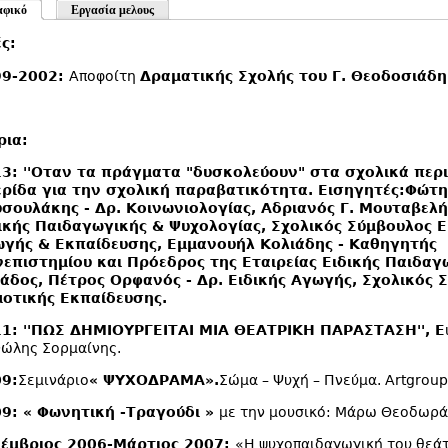
αφικό
Εργασία μελους
ς:
99-2002:
Αποφοίτη
Δραματικής Σχολής του Γ. Θεοδοσιάδη
ρια:
3: '
'
Οταν τα πράγματα "δυσκολεύουν" στα σχολικά περι
ερίδα για την σχολική παραβατικότητα. Εισηγητές:
Φώτη
σουλάκης -
Δρ. Κοινωνιολογίας,
Αδριανός Γ. Μουταβελή
ικής Παιδαγωγικής & Ψυχολογίας, Σχολικός Σύμβουλος Ε
γής & Εκπαίδευσης
,
Εμμανουήλ Κολιάδης - Καθηγητής
επιστημίου και Πρόεδρος της Εταιρείας Ειδικής Παιδαγ
λάδος
,
Πέτρος Ορφανός - Δρ. Ειδικής Αγωγής, Σχολικός 
οτικής Εκπαίδευσης.
1: ''ΠΩΣ ΔΗΜΙΟΥΡΓΕΙΤΑΙ ΜΙΑ ΘΕΑΤΡΙΚΗ ΠΑΡΑΣΤΑΣΗ'', Ε
ώλης Σορμαίνης.
9:
Σεμινάριο
« ΨΥΧΟΔΡΑΜΑ».
Σώμα – Ψυχή – Πνεύμα.
Artgroup
9: « Φωνητική -Τραγούδι »
με την μουσικό: Μάρω Θεοδωρά
έμβριος 2006-Μάρτιος 2007:
«Η ψυχοπαιδαγωγική του θεά