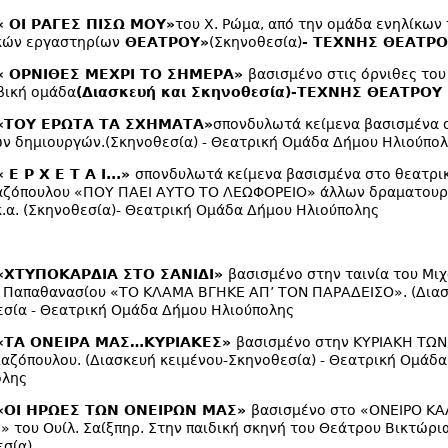
« ΟΙ ΡΑΓΕΣ ΠΙΣΩ ΜΟΥ»
του Χ. Ρώμα, από την ομάδα ενηλίκων
κών εργαστηρίων
ΘΕΑΤΡΟΥ»
(Σκηνοθεσία)
- ΤΕΧΝΗΣ ΘΕΑΤΡ
 « ΟΡΝΙΘΕΣ ΜΕΧΡΙ ΤΟ ΣΗΜΕΡΑ»
βασισμένο στις όρνιθες του
βική ομάδα
(Διασκευή και Σκηνοθεσία)
-ΤΕΧΝΗΣ ΘΕΑΤΡΟΥ
 «ΤΟΥ ΕΡΩΤΑ ΤΑ ΣΧΗΜΑΤΑ»
σπονδυλωτά κείμενα βασισμένα 
ν δημιουργών.(Σκηνοθεσία) - Θεατρική Ομάδα Δήμου Ηλιούπο
 Ε Ρ Χ Ε Τ Α Ι...»
σπονδυλωτά κείμενα βασισμένα στο θεατρι
αζόπουλου «ΠΟΥ ΠΑΕΙ ΑΥΤΟ ΤΟ ΛΕΩΦΟΡΕΙΟ» άλλων δραματουρ
.α. (Σκηνοθεσία)- Θεατρική Ομάδα Δήμου Ηλιούπολης
 «ΧΤΥΠΟΚΑΡΔΙΑ ΣΤΟ ΣΑΝΙΔΙ»
βασισμένο στην ταινία του Μιχ
 Παπαθανασίου «ΤΟ ΚΛΑΜΑ ΒΓΗΚΕ ΑΠ’ ΤΟΝ ΠΑΡΑΔΕΙΣΟ». (Διασ
σία - Θεατρική Ομάδα Δήμου Ηλιούπολης
 «ΤΑ ΟΝΕΙΡΑ ΜΑΣ…ΚΥΡΙΑΚΕΣ»
βασισμένο στην ΚΥΡΙΑΚΗ ΤΩ
Λαζόπουλου. (Διασκευή κειμένου-Σκηνοθεσία) - Θεατρική Ομάδ
ολης
 «ΟΙ ΗΡΩΕΣ ΤΩΝ ΟΝΕΙΡΩΝ ΜΑΣ»
βασισμένο στο «ΟΝΕΙΡΟ Κ
 του Ουίλ. Σαίξπηρ. Στην παιδική σκηνή του Θεάτρου Βικτώρια
σία)