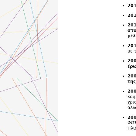
201
201
201
στο
μέλ
20
με 
20
έρω
20
της
200
κοι
χρι
άλλ
20
ΦΩΤ
Ηλι