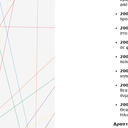
από
200
προ
20
στο
20
σε 
20
πολ
20
νηπ
200
θεα
συμ
20
Θεα
Ηλι
Δραστ