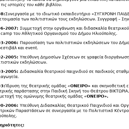
 τις ιστορίες του κάθε βιβλίου.
8:
Συνεργασία με το ιδιωτικό εκπαιδευτήριο «ΣΥΓΧΡΟΝΗ ΠΑΙΔΕ
ετοιμασία των πολιτιστικών τους εκδηλώσεων. Συγγραφή – Σην
06-2007:
Συμμετοχή στην οργάνωση και διδασκαλία θεατρικού
 camp του Αθλητικού Οργανισμού του Δήμου Ηλιούπολης.
03-2006:
Παρουσίαση των πολιτιστικών εκδηλώσεων του Δήμ
φεστιβάλ και
event
.
02-2005:
Υπεύθυνη Δημοσίων Σχέσεων σε γραφεία διοργάνωσ
ιτιστικών εκδηλώσεων.
03-2005:
Διδασκαλία θεατρικού παιχνιδιού σε παιδικούς σταθμ
ιαγωγεία.
3:
Ίδρυση της θεατρικής ομάδας
«
ΟΝΕΙΡΟ»
και σκηνοθετική ε
τρικής παράστασης στην Παιδική Σκηνή του Θεάτρου ΒΙΚΤΩΡΙΑ,
μετοχή της ομώνυμης θεατρικής ομάδας
«
ΟΝΕΙΡΟ».
00-2006:
Υπεύθυνη Διδασκαλίας Θεατρικού Παιχνιδιού και Ορ
τρικών Παραστάσεων σε συνεργασία με το Πολιτιστικό Κέντρο
ούπολης.
ηριότητες: