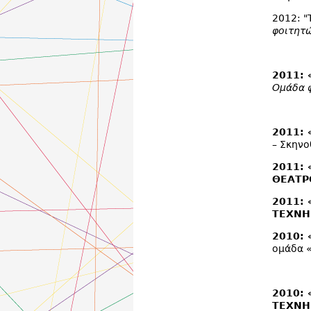
2012: 
φοιτητ
2011: 
Ομάδα 
2011:
– Σκηνο
2011:
ΘΕΑΤΡ
2011:
ΤΕΧΝΗ
2010:
ομάδα «
2010: 
ΤΕΧΝΗ