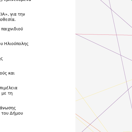
ΙΑ», για την
οθεσία.
 παιχνιδιού
ου Ηλιούπολης
ης
ούς και
πιμέλεια
 με τη
γάνωσης
 του Δήμου