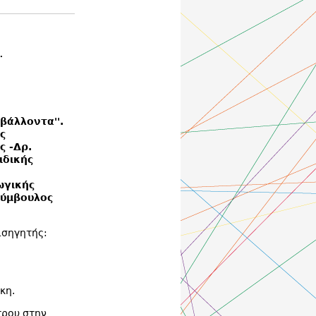
.
βάλλοντα''.
ς
ς -
Δρ.
ιδικής
ωγικής
Σύμβουλος
ισηγητής:
κη.
τρου στην