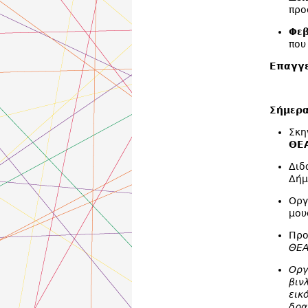
προ
Φεβ
που
Επαγγε
Σήμερα
Σκη
ΘΕ
Διδ
Δήμ
Οργ
μου
Προ
ΘΕΑ
Οργ
βιν
εικ
δρα