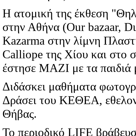
Η ατομική της έκθεση "Θη
στην Αθήνα (Οur bazaar, D
Kazarma στην λίμνη Πλαστή
Calliope της Χίου και στο
έστησε ΜΑΖΙ με τα παιδιά μ
Διδάσκει μαθήματα φωτογρ
Δράσει του ΚΕΘΕΑ, εθελοντ
Θήβας.
Το περιοδικό LIFE βράβευ