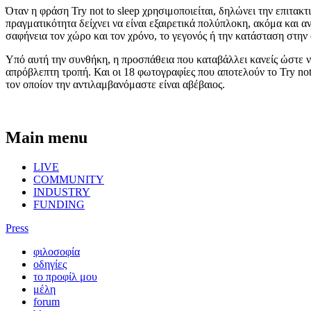
Όταν η φράση
Try not to sleep
χρησιμοποιείται, δηλώνει την επιτακτ
πραγματικότητα δείχνει να είναι εξαιρετικά πολύπλοκη, ακόμα και αν
σαφήνεια τον χώρο και τον χρόνο, το γεγονός ή την κατάσταση στην 
Υπό αυτή την συνθήκη, η προσπάθεια που καταβάλλει κανείς ώστε να 
απρόβλεπτη τροπή. Και οι 18 φωτογραφίες που αποτελούν το
Try no
τον οποίον την αντιλαμβανόμαστε είναι αβέβαιος.
Main menu
LIVE
COMMUNITY
INDUSTRY
FUNDING
Press
φιλοσοφία
οδηγίες
το προφίλ μου
μέλη
forum