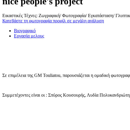
nice people's project
Εικαστικές Τέχνες: Ζωγραφική/ Φωτογραφία/ Εγκατάσταση/ Γλυπτι
Κατεβάστε τη φωτογραφία προφίλ σε μεγάλη ανάλυση
Βιογραφικό
Εργασία μελους
Σε επιμέλεια της GM Touliatou, παρουσιάζεται η ομαδική φωτογραφ
Συμμετέχοντες είναι οι : Σπύρος Κουσουρής, Λυδία Πολυκανδριώτη