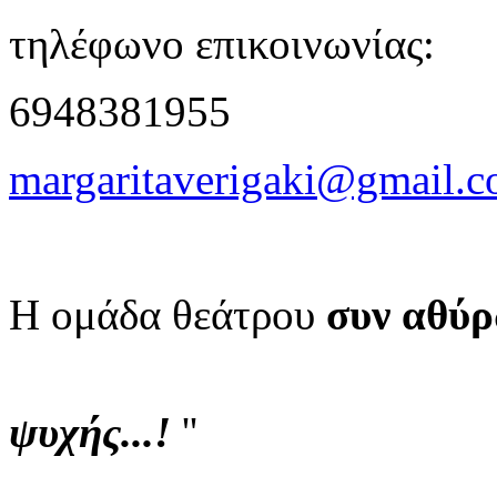
τηλέφωνο επικοινωνίας:
6948381955
margaritaverigaki@gmail.
Η ομάδα θεάτρου
συν αθύ
'
ψυχής...!
''