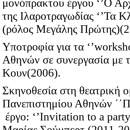
μονόπρακτου έργου ‘’Ο Αρχ
της Ιλαροτραγωδίας ‘’Τα Κ
(ρόλος Μεγάλης Πρώτης)(2
Υποτροφία για τα ‘’worksh
Αθηνών σε συνεργασία με 
Κουν(2006).
Σκηνοθεσία στη θεατρική ο
Πανεπιστημίου Αθηνών ΄΄Π
έργο: ‘’Invitation to a part
Μαρίας Σούμπερτ (2011-20