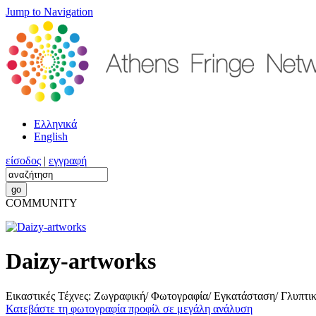
Jump to Navigation
Ελληνικά
English
είσοδος
|
εγγραφή
COMMUNITY
Daizy-artworks
Εικαστικές Τέχνες: Ζωγραφική/ Φωτογραφία/ Εγκατάσταση/ Γλυπτι
Κατεβάστε τη φωτογραφία προφίλ σε μεγάλη ανάλυση