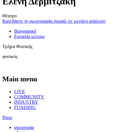
Ελένη Δερμιτζάκη
Θέατρο
Κατεβάστε τη φωτογραφία προφίλ σε μεγάλη ανάλυση
Βιογραφικό
Εργασία μελους
Τμήμα Φυσικής
φυσικός
Main menu
LIVE
COMMUNITY
INDUSTRY
FUNDING
Press
φιλοσοφία