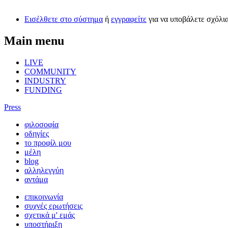
Εισέλθετε στο σύστημα
ή
εγγραφείτε
για να υποβάλετε σχόλι
Main menu
LIVE
COMMUNITY
INDUSTRY
FUNDING
Press
φιλοσοφία
οδηγίες
το προφίλ μου
μέλη
blog
αλληλεγγύη
αντάμα
επικοινωνία
συχνές ερωτήσεις
σχετικά μ' εμάς
υποστήριξη