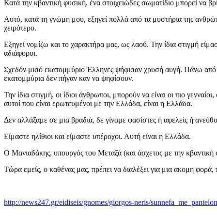
Κατά την κβαντική φυσική, ένα στοιχειώδες σωματίδιο μπορεί να βρί
Αυτό, κατά τη γνώμη μου, εξηγεί πολλά από τα μυστήρια της ανθρώπ
χειρότερο.
Εξηγεί νομίζω και το χαρακτήρα μας, ως λαού. Την ίδια στιγμή είμαστε
αδιάφοροι.
Σχεδόν μισό εκατομμύριο Έλληνες ψήφισαν χρυσή αυγή. Πάνω από δ
εκατομμύρια δεν πήγαν καν να ψηφίσουν.
Την ίδια στιγμή, οι ίδιοι άνθρωποι, μπορούν να είναι οι πιο γενναίοι
αυτοί που είναι ερωτευμένοι με την Ελλάδα, είναι η Ελλάδα.
Δεν αλλάξαμε σε μια βραδιά, δε γίναμε φασίστες ή αφελείς ή ανεύθ
Είμαστε ηλίθιοι και είμαστε υπέροχοι. Αυτή είναι η Ελλάδα.
Ο Μανιαδάκης, υπουργός του Μεταξά (και άσχετος με την κβαντική φυ
Τώρα εμείς, ο καθένας μας, πρέπει να διαλέξει για μια ακομη φορά,
http://news247.gr/eidiseis/gnomes/giorgos-neris/sunnefa_me_pantelo