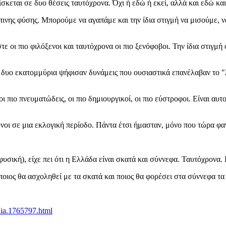
σκεται σε δυο θέσεις ταυτόχρονα. Όχι ή εδώ ή εκεί, αλλά και εδώ και
ινης φύσης. Μπορούμε να αγαπάμε και την ίδια στιγμή να μισούμε, ν
 οι πιο φιλόξενοι και ταυτόχρονα οι πιο ξενόφοβοι. Την ίδια στιγμή οι
υο εκατομμύρια ψήφισαν δυνάμεις που ουσιαστικά επανέλαβαν το "λ
, οι πιο πνευματώδεις, οι πιο δημιουργικοί, οι πιο εύστροφοι. Είναι α
υνοι σε μια εκλογική περίοδο. Πάντα έτσι ήμασταν, μόνο που τώρα φα
σική), είχε πει ότι η Ελλάδα είναι σκατά και σύννεφα. Ταυτόχρονα. Κ
 ποιος θα ασχοληθεί με τα σκατά και ποιος θα φορέσει στα σύννεφα τα
nia.1765797.html